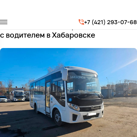
Главная
Автопарк
Автобусы
Vektor 7,6
+7 (421) 293-07-68
Заказать ПАЗ Вектор Next на 25 мест
с водителем в Хабаровске