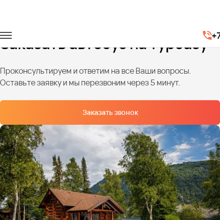
Главная
Услуги
Базы отдыха
+
Заказать автобус на турбазу
Проконсультируем и ответим на все Ваши вопросы.
Оставьте заявку и мы перезвоним через 5 минут.
Заказать звонок