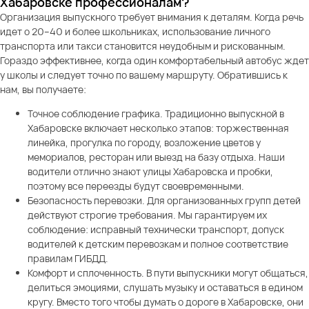
Хабаровске профессионалам?
Организация выпускного требует внимания к деталям. Когда речь
идет о 20–40 и более школьниках, использование личного
транспорта или такси становится неудобным и рискованным.
Гораздо эффективнее, когда один комфортабельный автобус ждет
у школы и следует точно по вашему маршруту. Обратившись к
нам, вы получаете:
Точное соблюдение графика. Традиционно выпускной в
Хабаровске включает несколько этапов: торжественная
линейка, прогулка по городу, возложение цветов у
мемориалов, ресторан или выезд на базу отдыха. Наши
водители отлично знают улицы Хабаровска и пробки,
поэтому все переезды будут своевременными.
Безопасность перевозки. Для организованных групп детей
действуют строгие требования. Мы гарантируем их
соблюдение: исправный технически транспорт, допуск
водителей к детским перевозкам и полное соответствие
правилам ГИБДД.
Комфорт и сплоченность. В пути выпускники могут общаться,
делиться эмоциями, слушать музыку и оставаться в едином
кругу. Вместо того чтобы думать о дороге в Хабаровске, они