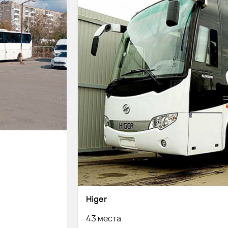
Higer
43 места