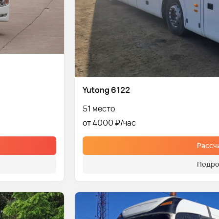
Yutong 6122
51 место
от 4000 ₽
Рассч
Подро