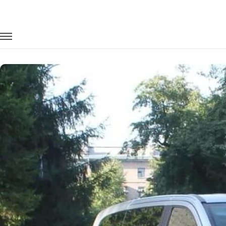
Главная
Автопарк
Минивэны
Mercedes-Benz Viano
Заказать Mercedes-Benz Viano с води