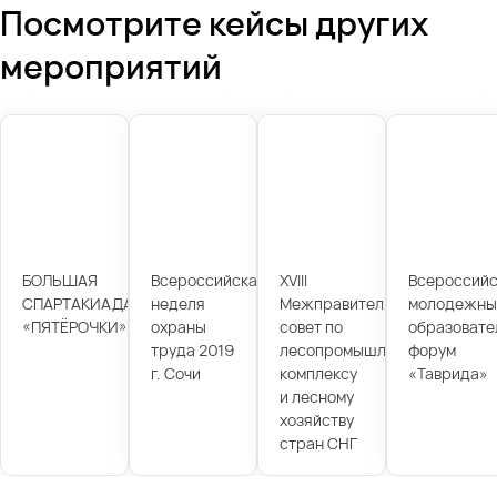
Посмотрите кейсы других
мероприятий
БОЛЬШАЯ
Всероссийская
XVIII
Всероссийс
СПАРТАКИАДА
неделя
Межправительственный
молодежны
«ПЯТЁРОЧКИ»
охраны
совет по
образовате
труда 2019
лесопромышленному
форум
г. Сочи
комплексу
«Таврида»
и лесному
хозяйству
стран СНГ