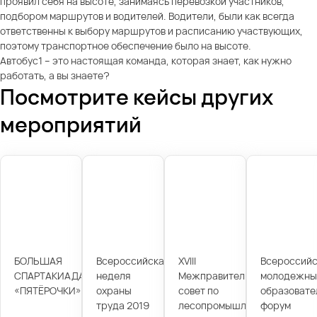
проявил себя на высоте, занимаясь перевозкой участников,
подбором маршрутов и водителей. Водители, были как всегда
ответственны к выбору маршрутов и расписанию участвующих,
поэтому транспортное обеспечение было на высоте.
Автобус1 – это настоящая команда, которая знает, как нужно
работать, а вы знаете?
Посмотрите кейсы других
мероприятий
БОЛЬШАЯ
Всероссийская
XVIII
Всероссийс
СПАРТАКИАДА
неделя
Межправительственный
молодежны
«ПЯТЁРОЧКИ»
охраны
совет по
образовате
труда 2019
лесопромышленному
форум