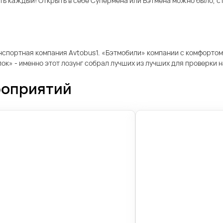
тать каждый! Открыть в себе Супермена или Бэтмена можно было, 
нспортная компания Avtobus1. «Бэтмобили» компании с комфортом
к» - именно этот лозунг собрал лучших из лучших для проверки 
роприятий