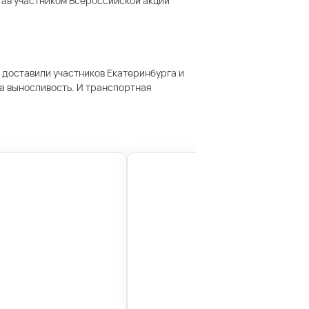
став участником Всероссийской акции
 доставили участников Екатеринбурга и
на выносливость. И транспортная