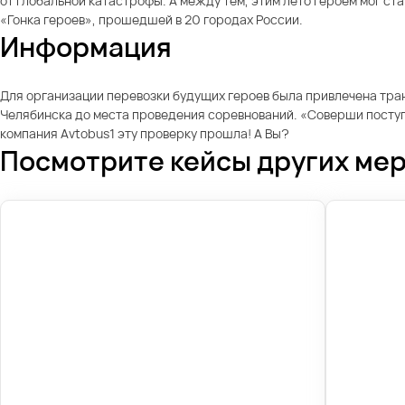
от глобальной катастрофы. А между тем, этим лето героем мог с
«Гонка героев», прошедшей в 20 городах России.
Информация
Для организации перевозки будущих героев была привлечена тра
Челябинска до места проведения соревнований. «Соверши поступо
компания Avtobus1 эту проверку прошла! А Вы?
Посмотрите кейсы других ме