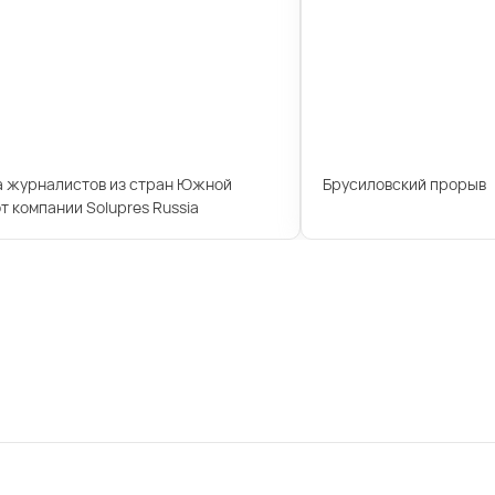
а журналистов из стран Южной
Брусиловский прорыв
т компании Solupres Russia