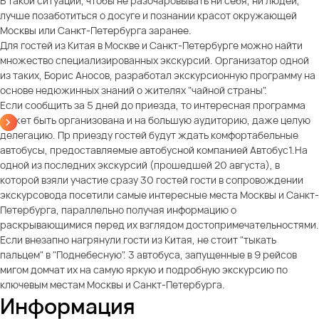
В такой ситуации, чтобы не разочаровывать ни себя, ни людей,
лучше позаботиться о досуге и познании красот окружающей
Москвы или Санкт-Петербурга заранее.
Для гостей из Китая в Москве и Санкт-Петербурге можно найти
множество специализированных экскурсий. Организатор одной
из таких, Борис Аносов, разработал экскурсионную программу на
основе недюжинных знаний о жителях "чайной страны".
Если сообщить за 5 дней до приезда, то интересная программа
может быть организована и на большую аудиторию, даже целую
делегацию. Пр приезду гостей будут ждать комфортабельные
автобусы, предоставляемые автобусной компанией Автобус1.На
одной из последних экскурсий (прошедшей 20 августа), в
которой взяли участие сразу 30 гостей гости в сопровождении
экскурсовода посетили самые интересные места Москвы и Санкт-
Петербурга, параллельно получая информацию о
раскрывающимися перед их взглядом достопримечательностями.
Если внезапно нагрянули гости из Китая, не стоит "тыкать
пальцем" в "Поднебесную". 3 автобуса, запущенные в 9 рейсов
мигом домчат их на самую яркую и подробную экскурсию по
ключевым местам Москвы и Санкт-Петербурга.
Информация